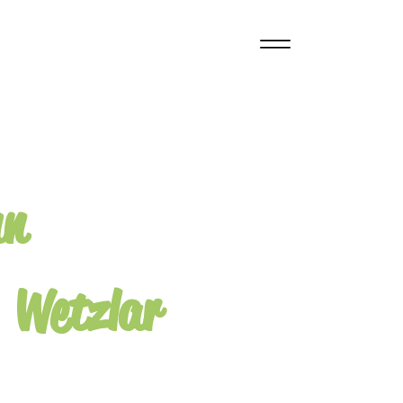
hn
Wetzlar